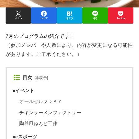
ポスト
シェア
はてブ
送る
Pocket
7
月のプログラムの紹介です！
（参加メンバーや人数により、内容が変更になる可能性
があります。ご了承ください。）
目次
[
非表示
]
■イベント
オールセルフＤＡＹ
チキンラーメンファクトリー
陶器風ねんど工作
■eスポーツ