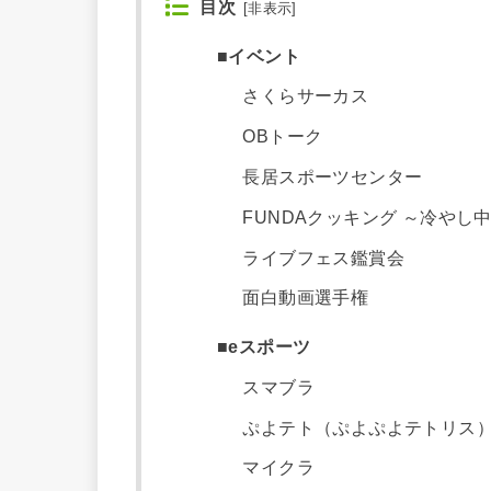
目次
[
非表示
]
■イベント
さくらサーカス
OBトーク
長居スポーツセンター
FUNDAクッキング ～冷やし
ライブフェス鑑賞会
面白動画選手権
■eスポーツ
スマブラ
ぷよテト（ぷよぷよテトリス
マイクラ